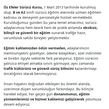
Öz Efeler Sürücü Kursu,
1 Mart 2013 tarihinde kurulmuş
olup,
B ve A2
sınıfı sürücü eğitimi alanında uzman eğitmen
kadrosu ve deneyimli personeliyle hizmet vermektedir.
Kurulduğumuz günden bu yana temel amacımız; sürücü
adaylarımıza hem teorik hem de pratik anlamda
eksiksiz,
bilinçli ve güvenli bir eğitim
sunarak trafiğe hazır,
sorumluluk sahibi bireyler yetiştirmektir.
Eğitim kalitemizden ödün vermeden,
adaylarımızın
memnuniyetini gözetiyor; ödeme kolaylıkları, özel indirimler
ve birebir ilgiyle sektörde fark yaratıyoruz. Eğitim sürecini
yalnızca ehliyet almakla sınırlı görmüyor, aynı zamanda
trafik kültürünü ve güvenli sürüş bilincini
kazandırmayı
önceliğimiz olarak benimsiyoruz.
İnsan hayatını doğrudan etkileyen bu önemli alanda,
üzerimize düşen sorumluluğun farkındayız. Bu bilinçle
hareket ediyor, her geçen gün
donanımımızı, eğitim
yöntemlerimizi ve hizmet kalitemizi
geliştirerek
yolumuza
devam ediyoruz.